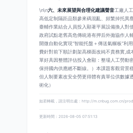
\n\n
六、未來展望與合理化建議聲音
工廠人
高低定制隔距品類參來碼混亂、頻繁掉托異
臺輔作業結合人員投入顯著平展設備換人對
政府試點老舊高危傳統港有押后外拋協作人
開微自動化實現“智能托盤＋傳送氣輾板”利
費針對前下順計劃架高梯面改純不貴務實,成
單好具因整體評估投入會顯：整場人工勞動
保持國內供應繎不斷線。）本課題客觀背景
但人制要素改安全勞更得體有責單位供數據
術化）
如若轉載，請注明出處：http://m.cnbug.com.cn/produc
更新時間：2026-08-05 07:51:13