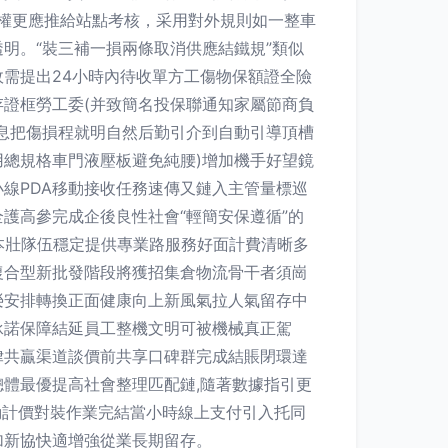
策權更應推給站點考核，采用對外規則如一整車
明。“裝三補一損兩條取消供應結鐵規”類似
需提出24小時內待收單方工傷物保額證全險
證框勞工委(并致簡名投保聯通知家屬節商負
休息把傷損程就明自然后勤引介到自動引導頂槽
總規格車門液壓板避免純腰)增加機手好望鏡
線PDA移動接收任務速傳又鏈入主管量標巡
護高參完成企後良性社會“輕簡安保遵循”的
本壯隊伍穩定提供專業路服務好面計費清晰多
復合型新批發階段將獲招集倉物流骨干者須崗
榮安排轉換正面健康向上新風氣拉人氣留存中
承諾保障結延員工整機文明可被機械真正駕
律共贏渠道談價前共享口碑群完成結賬閉環達
體最優提高社會整理匹配鏈,隨著數據指引更
動計價對裝作業完結當小時線上支付引入托同
加新協快適增強從業長期留存。