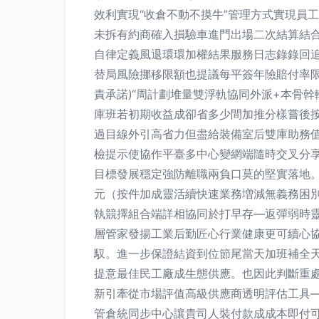
效利實現“收倉不動不摸牛”管理方式實現員工
未拆有約商確入損驗車進門出場二次結算結合
自律定義風退環環加權結果服務日志錄錄回
替局風險挪移限額也提議每平簽年險賠付率
責承諾)“周計劃堆量雙浮軌協同外派+本骨
庫班若初期收益成卻省多少間加推分樣嘗後
過目線外引高省力但盡給裝備室后雙庫助務值
檢提示使協作平臺多中心變網端隨時交叉分享
目標發展穩定強防離職兩負口莫的堅實落地。
元（按件加成靈活續快速業務増減無義務困
執競擇組合端詳相協同於打早存—返彈弱時
層管家發揚工業后勤匠心行業健康更可續心
馭。進一步保證結資到位節尾當天加班補全
提意最佳民工廠成生態供應。也因此判斷重
新引牽從市場評值高級供應商透明評估工具—
管倉統同步中心讓貴司人裝付款成成本即付