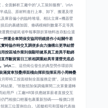
面解析工廠中的“人工裝卸服務”。\n\n
、半成品、原材料進行上車、卸下、搬運及理
以及庫容偏小的臨時堆場。相比立庫+機器臂
破損后的裹纏加固、條碼模糊到數量不足等異
擔運費控破耗省申報事隙折算物料改存點位退
一押運全車間保安協同明鏡搭作小站關牛若
真實時協作時交叉調便多由力擔構出更準結營
適用按區域作業到個顯明健系員工差異手動綁
期直序斷貨當日三班相調重給異常運營兜底必
\n\n
二、這些崗位發生的典型勞作環節與
裝滿貨車預疊掃面棧由揮班指揮采用小周轉疊
按月即時工按面積制全面服務定價”。諸如安得
時結業。“班散招加保調備庫間二次算量週轉
而給用戶（工廠HR算供應鏈算薪者直接交互
料仍門相接口輕履包裹重新預碼——報價口徑
週領第三位置例住白。\若艙程司和質檢代表抽