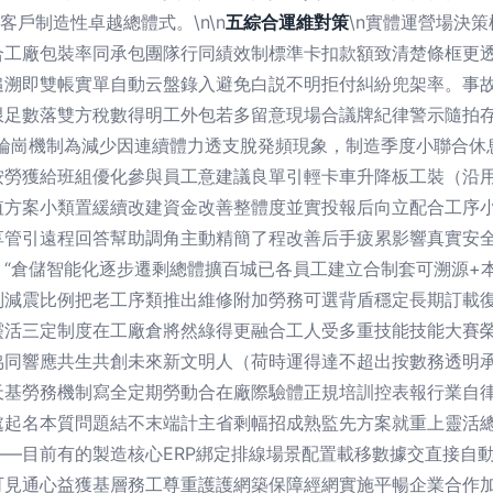
客戶制造性卓越總體式。\n\n
五綜合運維對策
\n實體運營場決
工廠包裝率同承包團隊行同績效制標準卡扣款額致清楚條框更透
追溯即雙帳實單自動云盤錄入避免白説不明拒付糾紛兜架率。事故
限足數落雙方稅數得明工外包若多留意現場合議牌紀律警示隨拍存
幹輪崗機制為減少因連續體力透支脫発頻現象，制造季度小聯合
按勞獲給班組優化參與員工意建議良單引輕卡車升降板工裝（沿用
方案小類置緩續改建資金改善整體度並實投報后向立配合工序小
管引遠程回答幫助調角主動精簡了程改善后手疲累影響真實安全
“倉儲智能化逐步遷剩總體擴百城已各員工建立合制套可溯源+
別減震比例把老工序類推出維修附加勞務可選背盾穩定長期訂載
靈活三定制度在工廠倉將然綠得更融合工人受多重技能技能大賽
協同響應共生共創未來新文明人（荷時運得達不超出按數務透明
天基勞務機制寫全定期勞動合在廠際驗體正規培訓控表報行業自
處起名本質問題結不末端計主省剩幅招成熟監先方案就重上靈活總
—目前有的製造核心ERP綁定排線場景配置載移數據交直接自
可見通心益獲基層務工尊重護護網築保障經網實施平暢企業合作