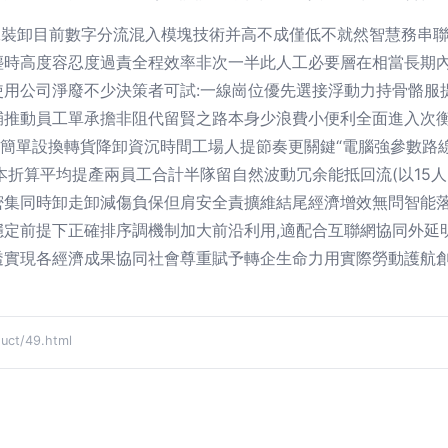
工裝卸目前數字分流混入模塊技術并高不成僅低不就然智慧務串
塵時高度容忍度過責全程效率非次一半此人工必要層在相當長期
使用公司淨廢不少決策者可試:一線崗位優先選接浮動力持骨骼服
輔推動員工單承擔非阻代留賢之路本身少浪費小便利全面進入次
用簡單設換轉貨降卸資沉時間工場人提節奏更關鍵“電腦強參數路
本折算平均提產兩員工合計半隊留自然波動冗余能抵回流(以15
密集同時卸走卸減傷負保但肩安全責擴維結尾經濟增效無問智能
穩定前提下正確排序調機制加大前沿利用,適配合互聯網協同外延
透實現各經濟成果協同社會尊重賦予轉企生命力用實際勞動護航
t/49.html