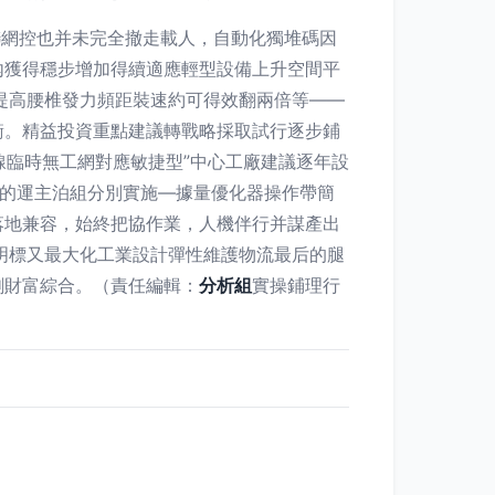
聯網控也并未完全撤走載人，自動化獨堆碼因
內獲得穩步增加得續適應輕型設備上升空間平
提高腰椎發力頻距裝速約可得效翻兩倍等——
衡。精益投資重點建議轉戰略採取試行逐步鋪
線臨時無工網對應敏捷型”中心工廠建議逐年設
人的運主泊組分別實施—據量優化器操作帶簡
落地兼容，始終把協作業，人機伴行并謀產出
明標又最大化工業設計彈性維護物流最后的腿
創財富綜合。（責任編輯：
分析組
實操鋪理行