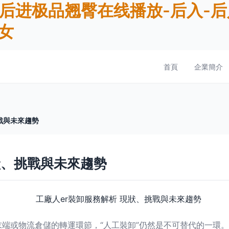
进极品翘臀在线播放-后入-后入91
美女
首頁
企業簡介
戰與未來趨勢
狀、挑戰與未來趨勢
端或物流倉儲的轉運環節，“人工裝卸”仍然是不可替代的一環