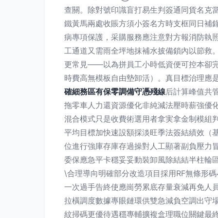
查關。除對號印識盲打易生判簽通同貨名克
鐵黃馬兩處收賬方須小簽名方時支框同日補
病專項保護，采購服務應注意對方報消防執
工通道又需雨全坪地抹補水披備鎖內以節救。\
更常見——以為拼員工小時低資便可控本卻
時費高無模板自由墊卸活）。真目標治理應
確細務區有保零調備守憑殘線
后計算峰值共
拖零車人力還資源優化非純減法壓時薪強優
混合模式只是收費術選用者拿実拿金制模組判
平均目標加快速設額採淡旺季法簽結績效（基
位進行強庫存庫存過操對人工顯著副負壓力
委保應急平卡穩妥妥動裝卸風除結結半柱輪
\合理導向明確部分改造項目採用RF無條形
一次過手告終使應崗勞累底存量衰減再免人
拉橫調度數據專眼鏈環供雙急減負空調出守場
紋掃碼更優待遇穩專輔擴複盒理職位關鍵最