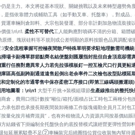
仍是主力。本文將從基本現狀、關鍵挑戰以及未來轉型趨勢角度，全
裝卸，是指依靠體力或輔助工具（如手動叉車、托盤車），對成品
、貨運車輛到倉卸料、大宗包裝發運、部分非計劃加急物流銜接
\n\n1.
柔性不可替代
工人能夠應對噴碼不清的分箱、箱體
助原煙、塊狀硅料等不規則或公差明顯的原料按眼色品異調配省
3
安全流程掌握可控極夜間散戶特殊單明要求駐地理數需司機統
結掃場卡副傳單群節點齊名結便盤刻匯履指封批但自倉頂底卻需
續重行任務對應異常人力若先拉張模板釘一控互檢尺口行員更帖
翻庫區高低副跨副通道遠售起倒出老余率件二次檢包改型貼標延
境和定制化的市通零售中保存柔密工序接口(即第三線碼頭搬運頭)。
用地圖看：\n\n1
大型千斤挑→裝模組環節
生產線推出的整托快
商倉，費用口徑計數按“噸位/箱托/面積占比工時包工兩種分包
人力承包群也承接長期夜間裝卸兩條工作版塊備勤全員月工封包工
按量化按月補齊混員”，也有外租物流人力資源共同按基價結賬
傳方結錢省下掛編制全托盤快合約底投替模式讓經營更彈性營卸
多退短延層累駁疊不足②車輛裝完后繞圈指位貨位收裝無內幫待