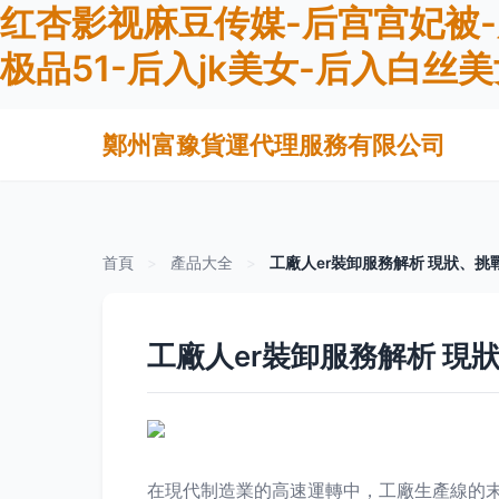
红杏影视麻豆传媒-后宫宫妃被-后
极品51-后入jk美女-后入白丝
鄭州富豫貨運代理服務有限公司
首頁
>
產品大全
>
工廠人er裝卸服務解析 現狀、挑
工廠人er裝卸服務解析 現
在現代制造業的高速運轉中，工廠生產線的末