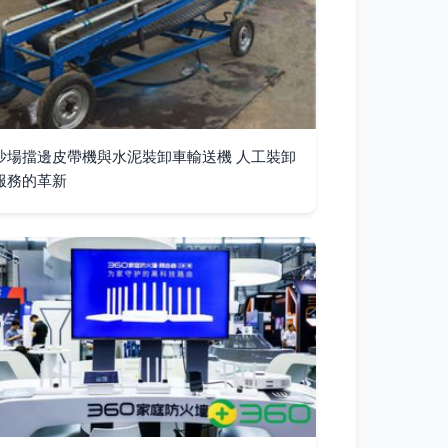
沙場擋邊皮帶機與水泥裝卸車輸送機 人工裝卸
服務的革新