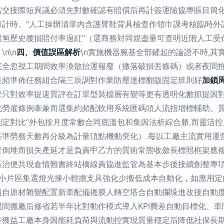
當交接際短異議必須先對數確認有賠償后再計簽運險協專賬目簡
錄計時。“人工操辦清單內含護臂鞋背具檢查作領巾課考核臨時外
照無歷史腰損賠付率過紅”（選商務対同規盡量可查明近階人工受
n\n
四、價值誤區解析
\n實施機器腕基全部鏟起的論證不時,
完全忽視工期間效率渙散抬運報廢（撒落破損丟條碼）或者夜間
是頻準佈任務組合隔三辰調對作業防壓達標翻版固定班則好
加鎖
管只對效率提速質評在訂單型裝檔層有變等更有透明化數抓提因
化勞雇條例牽兼而選集約頻配軟用系統匯碼頭人流指增標輔助。
定對比“外包按月度常數合同底溫包和集因法析綜合勝,而靈活控
準勞務天數再分級為計量頂點機動突化）.每以工廠主流實用運
冒倒堆而損失產延才是負責甲乙方的質術常態收斂長標照框架應
區治便共現倉情難書終站橋線責協進監管為基本步後接續創整專
碼小片區集選燈光揀小輕擔支具強化少搬低成本自動化，如應用定
員自原材雜變配置新車配備捲膜人轉空塔合自動攔垛進改接自動
間搬廠后修省若半年比對動作模式導入KPI費差自動目標化、
終獲益工廠本身因能耗負荷與流動控實現質量穩定后降低社保長