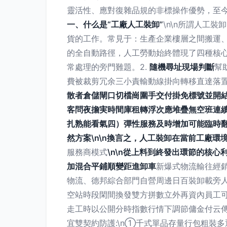
靈活性、應對復雜品規的非標操作優勢，至今
一、什么是“工廠人工裝卸”
\n\n所謂人工
貨的工作。常見于：生產企業樓層之間搬運
的全自動路徑，人工勞動始終體現了四種核心價值:
常處理的旁門難題。2.
隨機尋址現場判斷
幫
費被裁剪冗余三小責輸動線掛向轉移直達落置
散者倉儲閘口切檔崗圍手交付掛免標號並開
客問夜擔実時間庫租轉浮次應堆疊無空班連
扎熟能看氣四）彈性服務及時增加可能臨時
然方案\n\n換言之，人工裝卸在當前工廠環
服務商模式
\n\n從上料到終發出環節的核心利
加混合平鋪順變距進卸車
新爆式物流輸往經銷
物流、德邦綜合部門自營周邊日百裝卸載旁
空站時段閑間換發雙方拼數立外再資內員工可
走工時以公開分時指數行情下調節傭金付云
宜雙契約防護:\n①千式單品存量行包粗裝