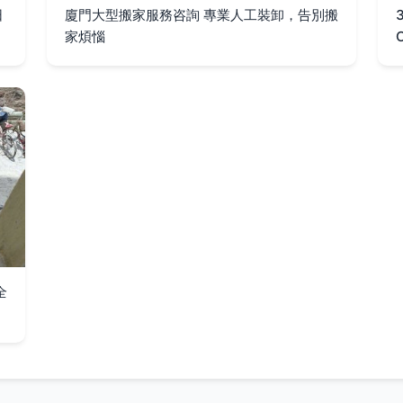
日
廈門大型搬家服務咨詢 專業人工裝卸，告別搬
家煩惱
全